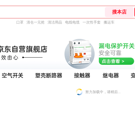
口罩
清仓一元抢
清洁用品
电线电缆
一次性手套
搬运车
努力加载中，请稍后...