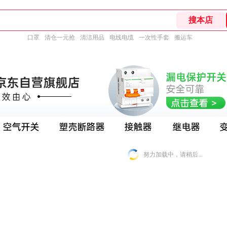
口罩
清仓一元抢
清洁用品
电线电缆
一次性手套
搬运车
努力加载中，请稍后...